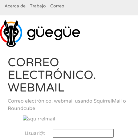
Acerca de
Trabajo
Correo
CORREO
ELECTRÓNICO.
WEBMAIL
Correo electrónico, webmail usando SquirrelMail o
Roundcube
Usuari@: