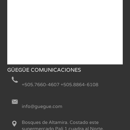
GÜEGÜE COMUNICACIONES
+505.7660-4607 +505.8864-6108
info@guegue.com
Bosques de Altamira. Costado este
supermercado Pali 1 cuadra al Norte.